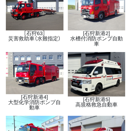
［石狩63］
[石狩新港2]
災害救助車（水難指定）
水槽付消防ポンプ自動
車
[石狩新港4]
[石狩新港5]
大型化学消防ポンプ自
高規格救急自動車
動車