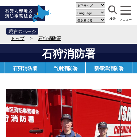
現在のページ
トップ
>
石狩消防署
石狩消防署
石狩消防署
当別消防署
新篠津消防署