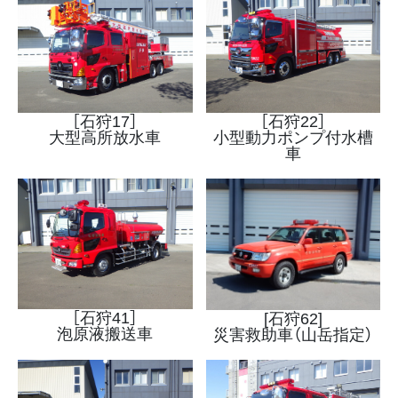
［石狩17］
［石狩22］
大型高所放水車
小型動力ポンプ付水槽
車
［石狩41］
[石狩62]
泡原液搬送車
災害救助車（山岳指定）