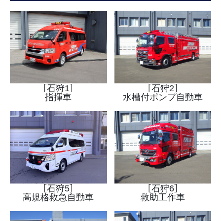
［石狩1］
［石狩2］
指揮車
水槽付ポンプ自動車
［石狩5］
［石狩6］
高規格救急自動車
救助工作車