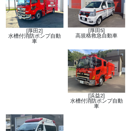
[厚田5]
[厚田2]
高規格救急自動車
水槽付消防ポンプ自動
車
[浜益2]
水槽付消防ポンプ自動
車