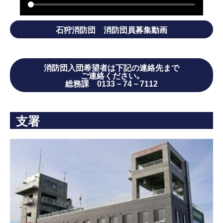
石狩消防団 消防団員募集動画
消防団入団希望者は下記の連絡先まで
ご連絡ください。
総務課 0133－74－7112
支署