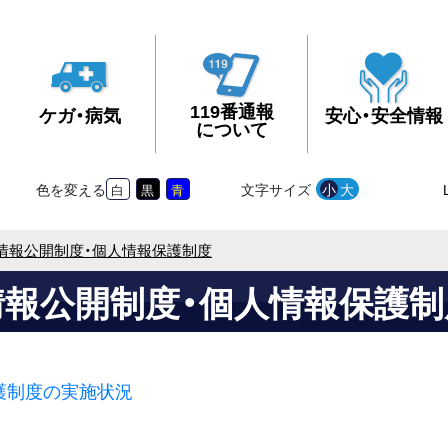
119番通報
ケガ・病気
安心・安全情報
について
色を変える
文字サイズ
小
大
白
黒
青
情報公開制度・個人情報保護制度
情報公開制度・個人情報保護制
護­制度の実施­状況