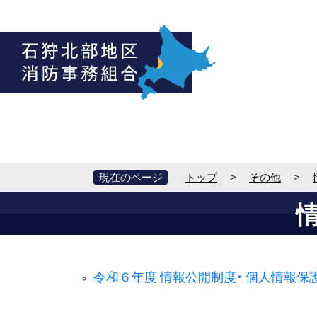
現在のページ
トップ
>
その他
>
令和６年度­ 情報公開­制度・ 個­人情報保