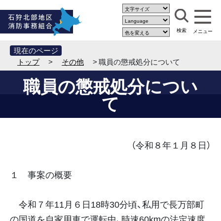
現在のページ
トップ
>
その他
> 職員の懲戒処分について
職員の懲戒処分につい
て
（令和８年１月８日）
１ 事案の概要
令和７年11月６日18時30分頃、私用で長万部町
の国道を自家用車で運転中、時速60kmの法定速度