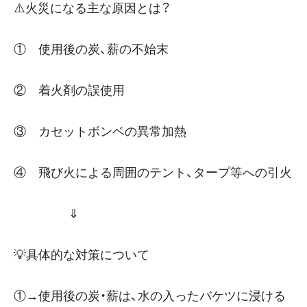
⚠️火災になる主な原因とは？
① 使用後の炭、薪の不始末
② 着火剤の誤使用
③ カセットボンベの異常加熱
④ 飛び火による周囲のテント、タープ等への引火
⇓
💡具体的な対策について
①→使用後の炭・薪は、水の入ったバケツに浸ける