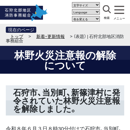
現在のページ
トップ
>
新着・更新情報
> （表題） | 石狩北部地区消防
事務組合
林野火災注意報の解除
について
石狩市、当別町、新篠津村に発
令されていた林野火災注意報
を解除しました。
令和８年６月３日８時30分付けで石狩市、当別町、