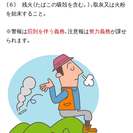
（６） 残火（たばこの吸殻を含む。）、取灰又は火粉
を始末すること。
※警報は
罰則を伴う義務
、注意報は
努力義務
が課せ
られます。