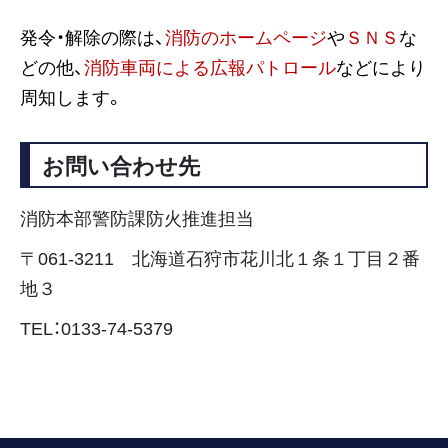
発令・解除の際は、
消防のホームページ
や
ＳＮＳ
な
どの他、
消防車両による広報パトロール
などにより
周知します。
お問い合わせ先
消防本部警防課防火推進担当
〒061-3211 北海道石狩市花川北１条１丁目２番
地３
TEL：0133-74-5379